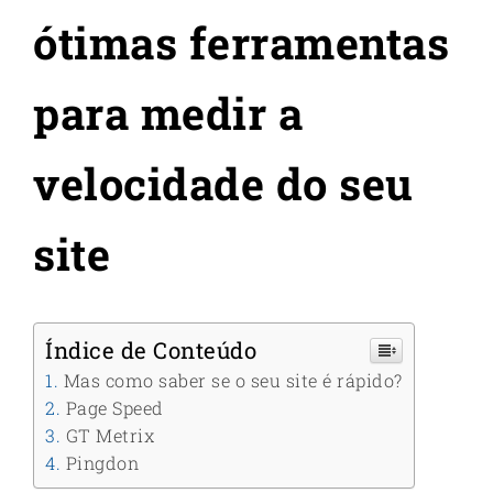
ótimas ferramentas
para medir a
velocidade do seu
site
Índice de Conteúdo
Mas como saber se o seu site é rápido?
Page Speed
GT Metrix
Pingdon