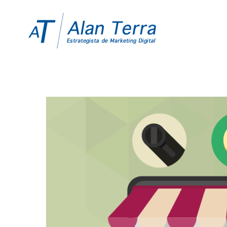
View
Larger
Image