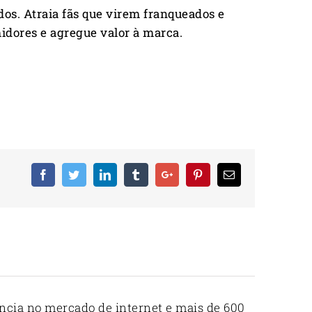
os. Atraia fãs que virem franqueados e
midores e agregue valor à marca.
Facebook
Twitter
Linkedin
Tumblr
Google+
Pinterest
Email
ncia no mercado de internet e mais de 600